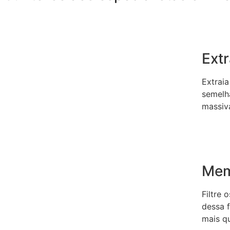
Ext
Extrai
semelh
massiv
Mem
Filtre
dessa 
mais q