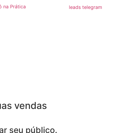
ô na Prática
uas vendas
r seu público.